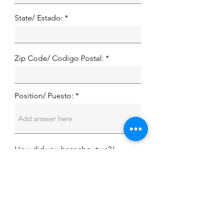
State/ Estado:
Zip Code/ Codigo Postal:
Position/ Puesto: *
How did you hear about us?/
Cómo se enteró de Mag?
Submit/ Enviar