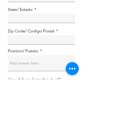
State/ Estado:
Zip Code/ Codigo Postal:
Position/ Puesto: *
How did you hear about us?/
Cómo se enteró de Mag?
Submit/ Enviar