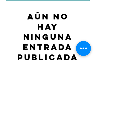
Aún no
hay
ninguna
entrada
publicada
en este
idioma
Una vez que se publiquen
entradas, las verás aquí.
MAG GROUP Todos los
derechos reservados. ©2023
por SKTR. Orgullosamente
creado por MAG GROUP